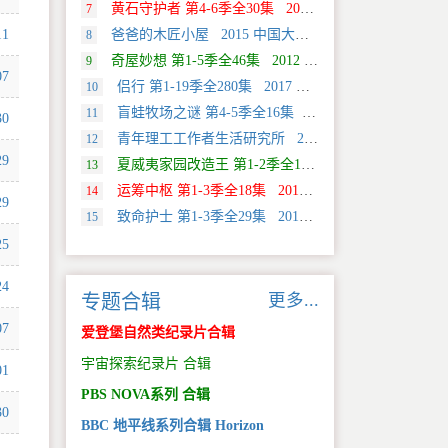
黄石守护者 第4-6季全30集 2024 美国 Discovery 真人秀&舞台类纪录片
7
11
爸爸的木匠小屋 2015 中国大陆 社会生活类纪录片
8
奇屋妙想 第1-5季全46集 2012 美国 HGTV 真人秀&舞台类纪录片
9
07
侣行 第1-19季全280集 2017 中国大陆 旅行类纪录片
10
盲蛙牧场之谜 第4-5季全16集 2025 美国 Discovery 探索类纪录片
11
30
青年理工工作者生活研究所 2022 中国大陆 社会生活类纪录片
12
29
夏威夷家园改造王 第1-2季全18集 2024 美国 HGTV 真人秀&舞台类纪录片
13
运筹中枢 第1-3季全18集 2013 美国 Discovery 科学类纪录片
14
29
致命护士 第1-3季全29集 2016 英国 传记类纪录片
15
25
24
更多...
专题合辑
07
爱登堡自然类纪录片合辑
宇宙探索纪录片 合辑
01
PBS NOVA系列 合辑
30
BBC 地平线系列合辑 Horizon