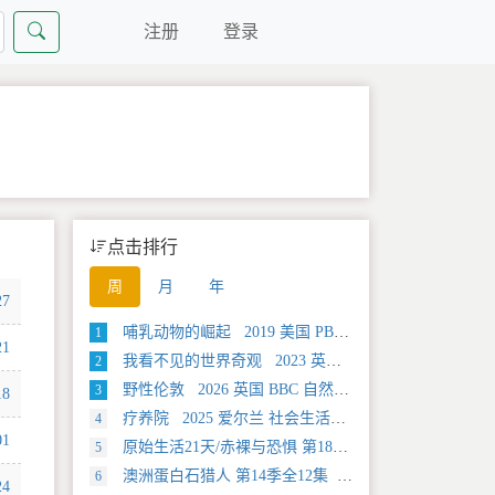
注册
登录
点击排行
周
月
年
27
哺乳动物的崛起 2019 美国 PBS 自然类纪录片
1
21
我看不见的世界奇观 2023 英国 旅行类纪录片
2
野性伦敦 2026 英国 BBC 自然类纪录片
3
18
疗养院 2025 爱尔兰 社会生活类纪录片
4
01
原始生活21天/赤裸与恐惧 第18季全12集 2025 美国 Discovery 真人秀&舞台类纪录片
5
澳洲蛋白石猎人 第14季全12集 2025 美国 Discovery 真人秀&舞台类纪录片
6
24