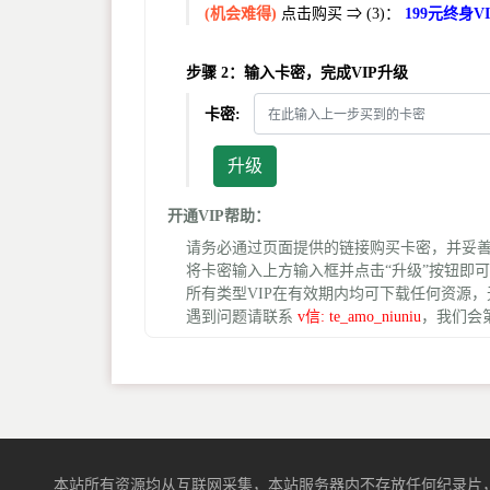
(机会难得)
点击购买 ⇒ (3)：
199元终身
步骤 2：输入卡密，完成VIP升级
卡密:
升级
开通VIP帮助：
请务必通过页面提供的链接购买卡密，并妥
将卡密输入上方输入框并点击“升级”按钮即可
所有类型VIP在有效期内均可下载任何资源
遇到问题请联系
v信: te_amo_niuniu
，我们会
本站所有资源均从互联网采集，本站服务器内不存放任何纪录片